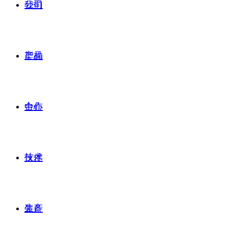
公司
我们
产品
架构
合作
中心
技术
伙伴
生产
装备