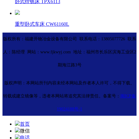
卧式镗铣床 TPX6113
重型卧式车床 CW61160L
版权所有：福建开物冶金设备有限公司 联系电话：13805077726 联系
人：陈经理 网站：www.fjkwyj.com 地址：福州市长乐区滨海工业区2
期海江路3号
版权声明：本网站所刊内容未经本网站及作者本人许可，不得下载、
转载或建立镜像等，违者本网站将追究其法律责任。备案号：
闽ICP备
19024188号-1
首页
微信
电话