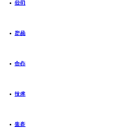
公司
我们
产品
架构
合作
中心
技术
伙伴
生产
装备