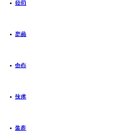
公司
我们
产品
架构
合作
中心
技术
伙伴
生产
装备