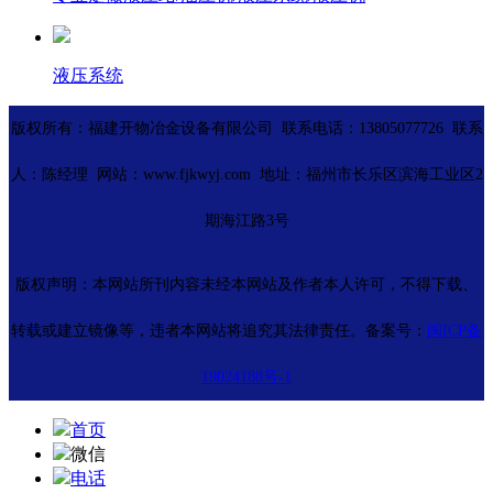
液压系统
版权所有：福建开物冶金设备有限公司 联系电话：13805077726 联系
人：陈经理 网站：www.fjkwyj.com 地址：福州市长乐区滨海工业区2
期海江路3号
版权声明：本网站所刊内容未经本网站及作者本人许可，不得下载、
转载或建立镜像等，违者本网站将追究其法律责任。备案号：
闽ICP备
19024188号-1
首页
微信
电话