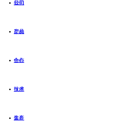
公司
我们
产品
架构
合作
中心
技术
伙伴
生产
装备