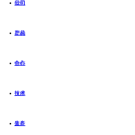
公司
我们
产品
架构
合作
中心
技术
伙伴
生产
装备