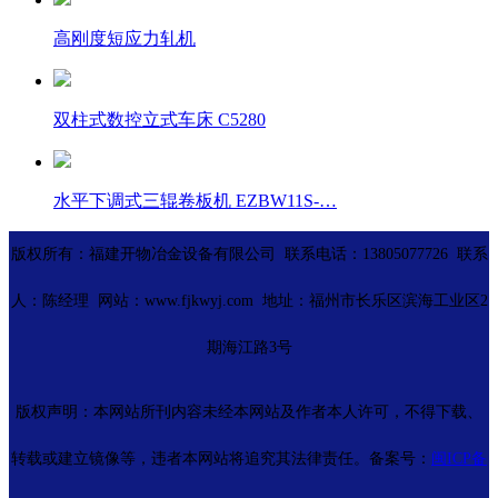
高刚度短应力轧机
双柱式数控立式车床 C5280
水平下调式三辊卷板机 EZBW11S-…
版权所有：福建开物冶金设备有限公司 联系电话：13805077726 联系
人：陈经理 网站：www.fjkwyj.com 地址：福州市长乐区滨海工业区2
期海江路3号
版权声明：本网站所刊内容未经本网站及作者本人许可，不得下载、
转载或建立镜像等，违者本网站将追究其法律责任。备案号：
闽ICP备