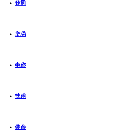
公司
我们
产品
架构
合作
中心
技术
伙伴
生产
装备