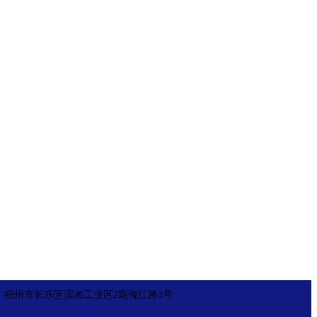
 地址：福州市长乐区滨海工业区2期海江路3号