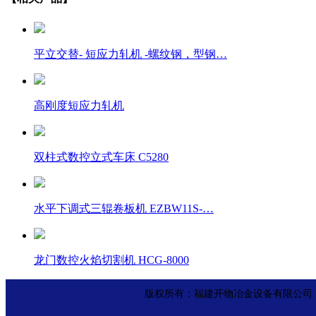
平立交替- 短应力轧机 -螺纹钢，型钢…
高刚度短应力轧机
双柱式数控立式车床 C5280
水平下调式三辊卷板机 EZBW11S-…
龙门数控火焰切割机 HCG-8000
版权所有：福建开物冶金设备有限公司 联系电