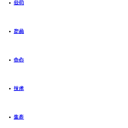
公司
我们
产品
架构
合作
中心
技术
伙伴
生产
装备