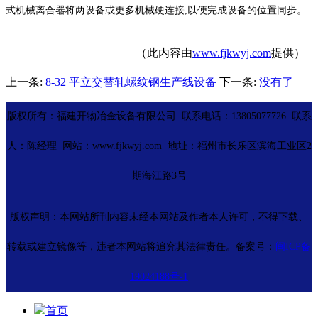
式机械离合器将两设备或更多机械硬连接,以便完成设备的位置同步。
（此内容由
www.fjkwyj.com
提供）
上一条:
8-32 平立交替轧螺纹钢生产线设备
下一条:
没有了
版权所有：福建开物冶金设备有限公司 联系电话：13805077726 联系
人：陈经理 网站：www.fjkwyj.com 地址：福州市长乐区滨海工业区2
期海江路3号
版权声明：本网站所刊内容未经本网站及作者本人许可，不得下载、
转载或建立镜像等，违者本网站将追究其法律责任。备案号：
闽ICP备
19024188号-1
首页