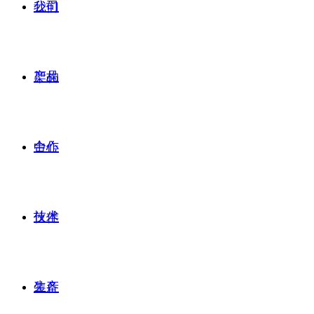
公司
我们
产品
架构
合作
中心
技术
伙伴
生产
装备