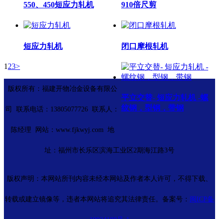
550、450短应力轧机
910倍尺剪
短应力轧机
闭口摩根轧机
1
2
3
>
版权所有：福建开物冶金设备有限公
平立交替- 短应力轧机 -螺
纹钢，型钢，带钢
司 联系电话：13805077726 联系人：
陈经理 网站：www.fjkwyj.com 地
址：福州市长乐区滨海工业区2期海江路3号
版权声明：本网站所刊内容未经本网站及作者本人许可，不得下载、
转载或建立镜像等，违者本网站将追究其法律责任。备案号：
闽ICP备