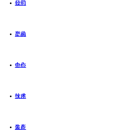
公司
我们
产品
架构
合作
中心
技术
伙伴
生产
装备