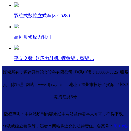
双柱式数控立式车床 C5280
高刚度短应力轧机
平立交替- 短应力轧机 -螺纹钢，型钢…
版权所有：福建开物冶金设备有限公司 联系电话：13805077726 联系
人：陈经理 网站：www.fjkwyj.com 地址：福州市长乐区滨海工业区2
期海江路3号
版权声明：本网站所刊内容未经本网站及作者本人许可，不得下载、
转载或建立镜像等，违者本网站将追究其法律责任。备案号：
闽ICP备