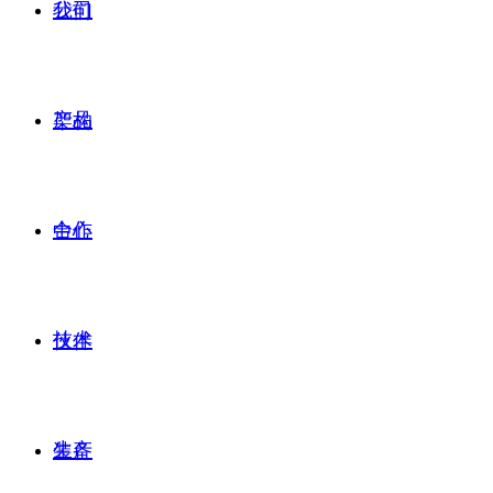
公司
我们
产品
架构
合作
中心
技术
伙伴
生产
装备