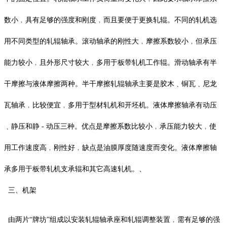
数小﹐具有足够的强度和刚度﹐而且要便于更换轧辊。不同的轧机选
用不同类型的轧辊轴承。滚动轴承的刚性大﹐摩擦系数较小﹐但承压
能力较小﹐且外形尺寸较大﹐多用于板带轧机工作辊。滑动轴承有半
干摩擦与液体摩擦两种。半干摩擦轧辊轴承主要是胶木﹑铜瓦﹑尼龙
瓦轴承﹐比较便宜﹐多用于型材轧机和开坯机。液体摩擦轴承有动压
﹑静压和静 - 动压三种。优点是摩擦系数比较小﹐承压能力较大﹐使
用工作速度高﹐刚性好﹐缺点是油膜厚度随速度而变化。液体摩擦轴
承多用于板带轧机支承辊和其它高速轧机。、
三、机架
由两片“牌坊”组成以安装轧辊轴承座和轧辊调整装置﹐需有足够的强