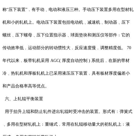
称“压下装置”﹐有手动﹑电动和液压三种。手动压下装置多用在型材轧
机和小的轧机上。电动压下装置包括电动机﹑减速机﹑制动器﹑压下
螺丝﹑压下螺母﹑压下位置指示器﹑球面垫块和测压仪等部件﹔它的
传动效率低﹐运动部分的转动惯性大﹐反应速度慢﹐调整精度低。 70
年代以来﹐板带轧机采用 AGC( 厚度自动控制 ) 系统后﹐在新的带材
冷﹑热轧机和厚板轧机上已采用液压压下装置﹐具有板材厚度偏差小
和产品合格率高等优点。
六、上轧辊平衡装置
用于抬升上辊和防止轧件进出轧辊时受冲击的装置。形式有﹕弹簧式
﹑多用在型材轧机上﹔重锤式﹐常用在轧辊移动量大的初轧机上﹔液