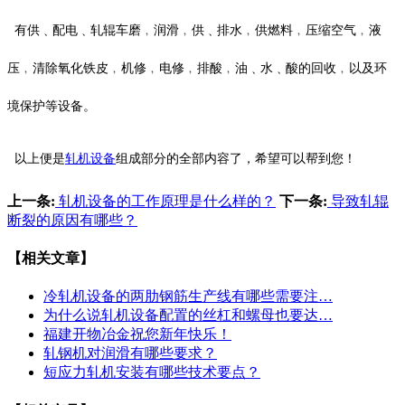
有供﹑配电﹑轧辊车磨﹐润滑﹐供﹑排水﹐供燃料﹐压缩空气﹐液
压﹐清除氧化铁皮﹐机修﹐电修﹐排酸﹐油﹑水﹑酸的回收﹐以及环
境保护等设备。
以上便是
轧机设备
组成部分的全部内容了，希望可以帮到您！
上一条:
轧机设备的工作原理是什么样的？
下一条:
导致轧辊
断裂的原因有哪些？
【相关文章】
冷轧机设备的两肋钢筋生产线有哪些需要注…
为什么说轧机设备配置的丝杠和螺母也要达…
福建开物冶金祝您新年快乐！
轧钢机对润滑有哪些要求？
短应力轧机安装有哪些技术要点？