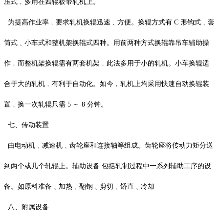
压式﹐多用在四辊板带轧机上。
为提高作业率﹐要求轧机换辊迅速﹑方便。换辊方式有 C 形钩式﹑套
筒式﹑小车式和整机架换辊式四种。用前两种方式换辊靠吊车辅助操
作﹐而整机架换辊需有两套机架﹐此法多用于小的轧机。小车换辊适
合于大的轧机﹐有利于自动化。如今﹐轧机上均采用快速自动换辊装
置﹐换一次轧辊只需 5 ～ 8 分钟。
七、传动装置
由电动机﹑减速机﹑齿轮座和连接轴等组成。齿轮座将传动力矩分送
到两个或几个轧辊上。辅助设备 包括轧制过程中一系列辅助工序的设
备。如原料准备﹑加热﹑翻钢﹑剪切﹑矫直﹑冷却
八、附属设备