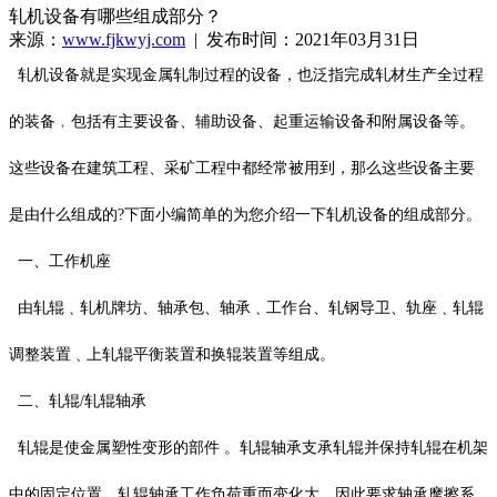
轧机设备有哪些组成部分？
来源：
www.fjkwyj.com
| 发布时间：2021年03月31日
轧机设备就是实现金属轧制过程的设备，也泛指完成轧材生产全过程
的装备﹐包括有主要设备、辅助设备、起重运输设备和附属设备等。
这些设备在建筑工程、采矿工程中都经常被用到，那么这些设备主要
是由什么组成的?下面小编简单的为您介绍一下轧机设备的组成部分。
一、工作机座
由轧辊﹑轧机牌坊、轴承包、轴承﹑工作台、轧钢导卫、轨座﹑轧辊
调整装置﹑上轧辊平衡装置和换辊装置等组成。
二、轧辊/轧辊轴承
轧辊是使金属塑性变形的部件 。轧辊轴承支承轧辊并保持轧辊在机架
中的固定位置。轧辊轴承工作负荷重而变化大﹐因此要求轴承摩擦系