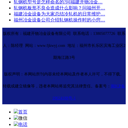
轧钢机型号是怎样命名的?问福建开物冶金…
轧钢机板形不良会造成什么影响？问福州开…
福建冶金设备为大家总结冷轧机的日常维护…
福州冶金设备公司介绍轧钢机操作时的小窍…
版权所有：福建开物冶金设备有限公司 联系电话：13805077726 联系
人：陈经理 网站：www.fjkwyj.com 地址：福州市长乐区滨海工业区2
期海江路3号
版权声明：本网站所刊内容未经本网站及作者本人许可，不得下载、
转载或建立镜像等，违者本网站将追究其法律责任。备案号：
闽ICP备
19024188号-1
首页
微信
电话