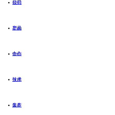
公司
我们
产品
架构
合作
中心
技术
伙伴
生产
装备