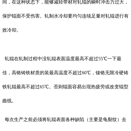
间，在这种状态下，能够减轻带材对轧辊的瞬时冲击力过大，
保护辊面不受伤害。轧制水冷却要均匀连续足量对轧辊进行有
效冷却。
轧辊在轧制过程中没轧辊表面温度最高不超过55℃一下最
佳，高铬铸铁材质的装最高温度不超过60℃，镍铬无限冷硬铸
铁轧辊最高不超过65℃。否则辊面容易出现热疲劳或改变辊型
曲线。
每次生产之前必须将轧辊表面各种缺陷（主要是龟裂纹）去