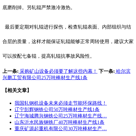
底磨削掉。另轧辊严禁激冷激热。
最后
要定期对轧辊进行探伤，检查轧辊表面、内部组织与结
合层的质量，这样才能
保证轧辊能够正常周转使用，建议大家
可以
按配七备辊，提高轧辊抗事故风险性。
上一条:
采购矿山设备必须要了解这些内幕！
下一条:
哈尔滨
兴鹏工贸有限公司25万吨棒材生产线1条
【相关文章】
我国轧钢机设备未来必须走节能环保路线！
辽宁彭辉钢铁公司50万吨棒材生产线1条
辽宁海城腾兴钢铁公司25万吨棒材生产线…
山东沂水民族钢铁厂40万吨棒材生产线1条
重庆矿源起重机有限公司30万吨棒材生产…