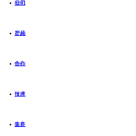
公司
我们
产品
架构
合作
中心
技术
伙伴
生产
装备