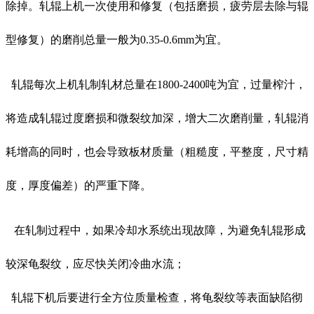
除掉。轧辊上机一次使用和修复（包括磨损，疲劳层去除与辊
型修复）的磨削总量一般为0.35-0.6mm为宜。
轧辊每次上机轧制轧材总量在1800-2400吨为宜，过量榨汁，
将造成轧辊过度磨损和微裂纹加深，增大二次磨削量，轧辊消
耗增高的同时，也会导致板材质量（粗糙度，平整度，尺寸精
度，厚度偏差）的严重下降。
在轧制过程中，如果冷却水系统出现故障，为避免轧辊形成
较深龟裂纹，应尽快关闭冷曲水流；
轧辊下机后要进行全方位质量检查，将龟裂纹等表面缺陷彻