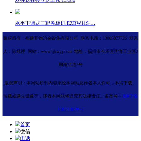
双柱式数控立式车床 C5280
水平下调式三辊卷板机 EZBW11S-…
版权所有：福建开物冶金设备有限公司 联系电话：13805077726 联系
人：陈经理 网站：www.fjkwyj.com 地址：福州市长乐区滨海工业区2
期海江路3号
版权声明：本网站所刊内容未经本网站及作者本人许可，不得下载、
转载或建立镜像等，违者本网站将追究其法律责任。备案号：
闽ICP备
19024188号-1
首页
微信
电话