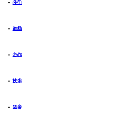
公司
我们
产品
架构
合作
中心
技术
伙伴
生产
装备