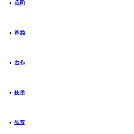
公司
我们
产品
架构
合作
中心
技术
伙伴
生产
装备